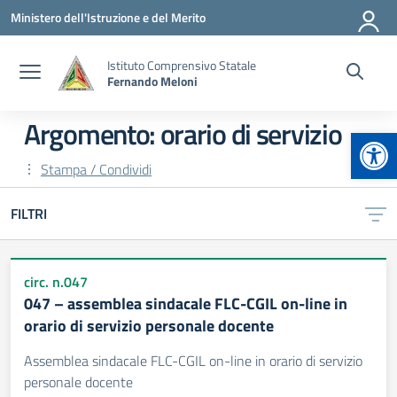
Vai ai contenuti
Vai al menu di navigazione
Vai al footer
Ministero dell'Istruzione e del Merito
Istituto Comprensivo Statale
Fernando Meloni
Argomento: orario di servizio
Apr
Stampa / Condividi
FILTRI
circ. n.047
047 – assemblea sindacale FLC-CGIL on-line in
orario di servizio personale docente
Assemblea sindacale FLC-CGIL on-line in orario di servizio
personale docente