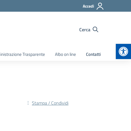
Accedi
Cerca
Apr
nistrazione Trasparente
Albo on line
Contatti
Stampa / Condividi