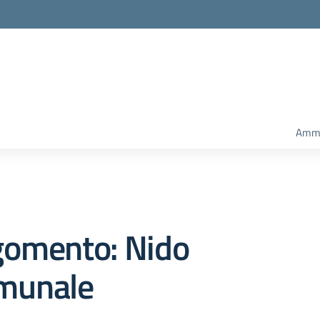
Ammi
gomento: Nido
munale