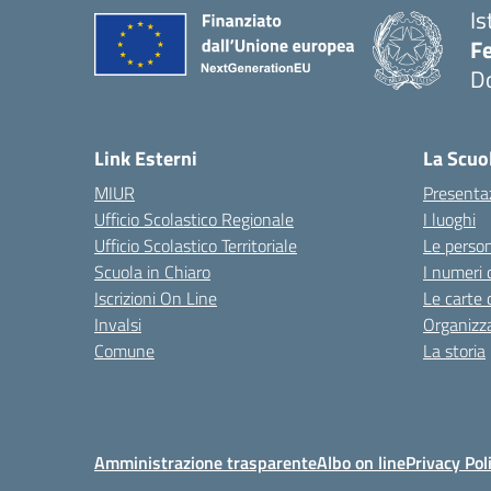
Is
F
D
— 
Link Esterni
La Scuo
MIUR
Presenta
Ufficio Scolastico Regionale
I luoghi
Ufficio Scolastico Territoriale
Le perso
Scuola in Chiaro
I numeri 
Iscrizioni On Line
Le carte 
Invalsi
Organizz
Comune
La storia
Amministrazione trasparente
Albo on line
Privacy Pol