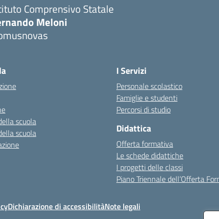
tituto Comprensivo Statale
ernando Meloni
omusnovas
Visita la pagina iniziale della scuola
la
I Servizi
zione
Personale scolastico
Famiglie e studenti
ne
Percorsi di studio
della scuola
Didattica
della scuola
Offerta formativa
azione
Le schede didattiche
I progetti delle classi
Piano Triennale dell’Offerta Fo
icy
Dichiarazione di accessibilità
Note legali