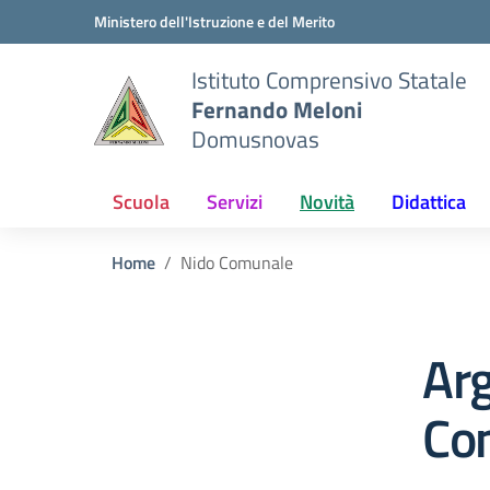
Vai ai contenuti
Vai al menu di navigazione
Vai al footer
Ministero dell'Istruzione e del Merito
Istituto Comprensivo Statale
Fernando Meloni
Domusnovas
Scuola
Servizi
Novità
Didattica
Home
Nido Comunale
Ar
Co