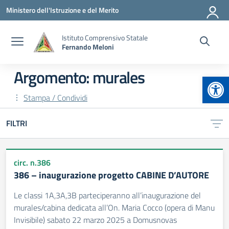
Vai ai contenuti
Vai al menu di navigazione
Vai al footer
Ministero dell'Istruzione e del Merito
Istituto Comprensivo Statale
Fernando Meloni
Argomento: murales
Apr
Stampa / Condividi
FILTRI
circ. n.386
386 – inaugurazione progetto CABINE D’AUTORE
Le classi 1A,3A,3B parteciperanno all’inaugurazione del
murales/cabina dedicata all’On. Maria Cocco (opera di Manu
Invisibile) sabato 22 marzo 2025 a Domusnovas