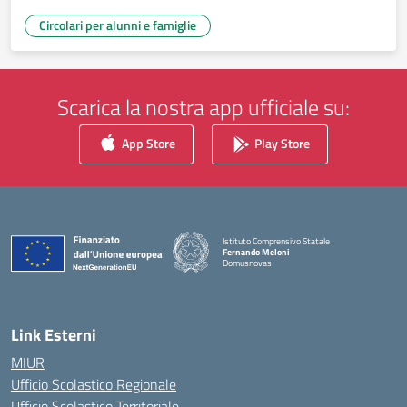
Circolari per alunni e famiglie
Scarica la nostra app ufficiale su:
App Store
Play Store
Istituto Comprensivo Statale
Fernando Meloni
Domusnovas
— Visita la pagina iniziale della scuola
Link Esterni
MIUR
Ufficio Scolastico Regionale
Ufficio Scolastico Territoriale