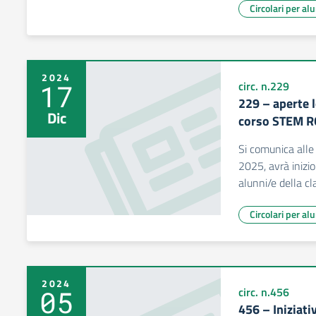
Circolari per al
2024
17
circ. n.229
229 – aperte l
Dic
corso STEM 
Si comunica alle
2025, avrà inizio
alunni/e della c
Circolari per al
2024
05
circ. n.456
456 – Iniziat