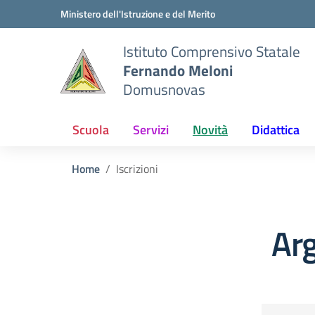
Vai ai contenuti
Vai al menu di navigazione
Vai al footer
Ministero dell'Istruzione e del Merito
Istituto Comprensivo Statale
Fernando Meloni
Domusnovas
Scuola
Servizi
Novità
Didattica
Home
Iscrizioni
Arg