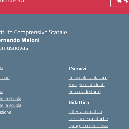
App
tituto Comprensivo Statale
ernando Meloni
omusnovas
Visita la pagina iniziale della scuola
la
I Servizi
zione
Personale scolastico
Famiglie e studenti
ne
Percorsi di studio
della scuola
Didattica
della scuola
Offerta formativa
azione
Le schede didattiche
I progetti delle classi