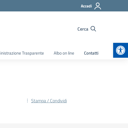
Accedi
Cerca
Apr
nistrazione Trasparente
Albo on line
Contatti
Stampa / Condividi