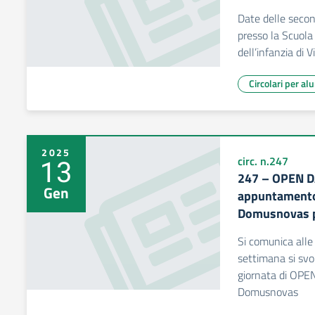
Date delle seco
presso la Scuola 
dell’infanzia di 
Circolari per al
2025
13
circ. n.247
247 – OPEN D
Gen
appuntamento 
Domusnovas p
Si comunica alle
settimana si svo
giornata di OPEN
Domusnovas