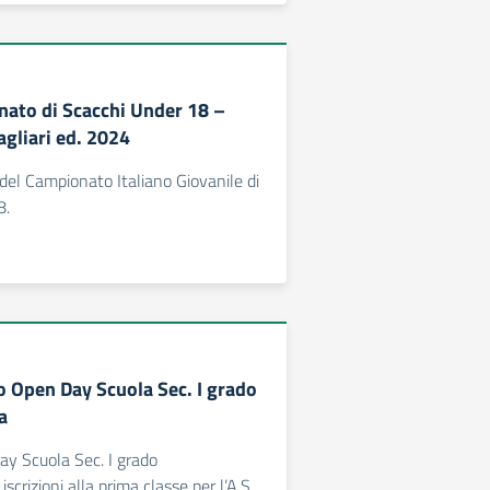
ato di Scacchi Under 18 –
agliari ed. 2024
 del Campionato Italiano Giovanile di
8.
o Open Day Scuola Sec. I grado
a
y Scuola Sec. I grado
scrizioni alla prima classe per l’A.S.