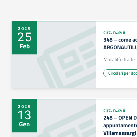
2025
25
circ. n.348
348 – come ade
Feb
ARGONAUTIL
Modalità di ades
Circolari per do
2025
13
circ. n.248
248 – OPEN D
Gen
appuntamento 
Villamassargi