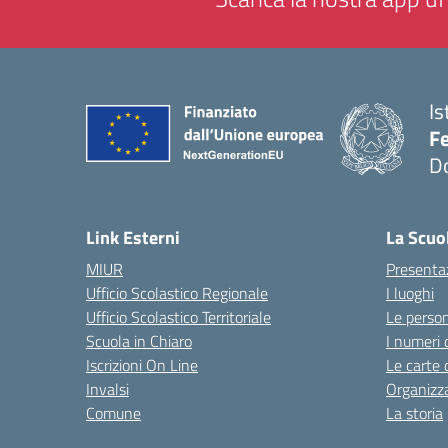
Is
F
D
— 
Link Esterni
La Scuo
MIUR
Presenta
Ufficio Scolastico Regionale
I luoghi
Ufficio Scolastico Territoriale
Le perso
Scuola in Chiaro
I numeri 
Iscrizioni On Line
Le carte 
Invalsi
Organizz
Comune
La storia