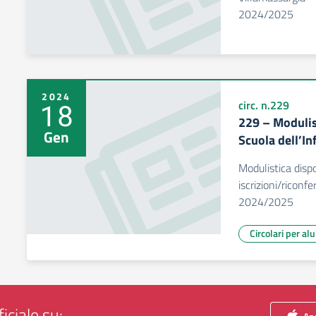
2024/2025
2024
18
circ. n.229
229 – Modulis
Gen
Scuola dell’I
Modulistica dispo
iscrizioni/riconf
2024/2025
Circolari per al
iciale su: