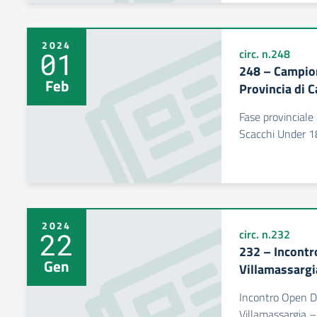
2024
01
circ. n.248
248 – Campion
Feb
Provincia di C
Fase provinciale
Scacchi Under 1
2024
22
circ. n.232
232 – Incontr
Gen
Villamassargi
Incontro Open Da
Villamassargia – i