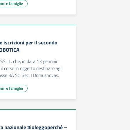
unni e famiglie
e iscrizioni per il secondo
ROBOTICA
 SS.LL. che, in data 13 gennaio
 il corso in oggetto destinato agli
lasse 3A Sc. Sec. I Domusnovas.
unni e famiglie
iva nazionale #ioleggoperché –