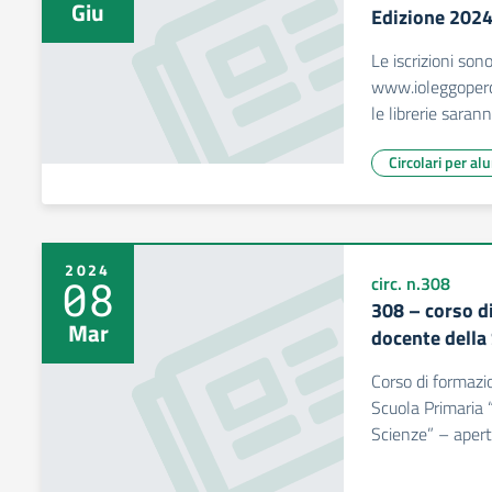
Giu
Edizione 2024
Le iscrizioni so
www.ioleggoperch
le librerie sarann
Circolari per al
2024
08
circ. n.308
308 – corso d
Mar
docente della
Corso di formazi
Scuola Primaria “
Scienze” – aperte