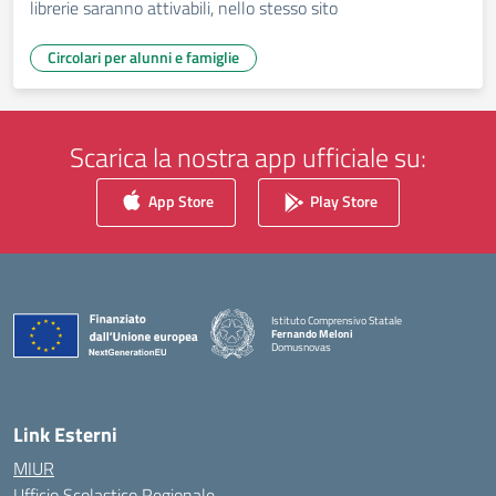
librerie saranno attivabili, nello stesso sito
Circolari per alunni e famiglie
Scarica la nostra app ufficiale su:
App Store
Play Store
Istituto Comprensivo Statale
Fernando Meloni
Domusnovas
— Visita la pagina iniziale della scuola
Link Esterni
MIUR
Ufficio Scolastico Regionale