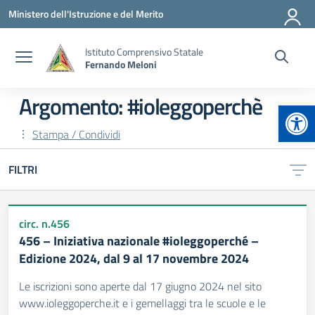
Vai ai contenuti
Vai al menu di navigazione
Vai al footer
Ministero dell'Istruzione e del Merito
Istituto Comprensivo Statale
Fernando Meloni
Argomento: #ioleggoperchè
Apr
Stampa / Condividi
FILTRI
circ. n.456
456 – Iniziativa nazionale #ioleggoperché –
Edizione 2024, dal 9 al 17 novembre 2024
Le iscrizioni sono aperte dal 17 giugno 2024 nel sito
www.ioleggoperche.it e i gemellaggi tra le scuole e le