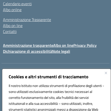
Calendario eventi
Albo online
Amministrazione Trasparente
Albo on line
Contatti
Amministrazione trasparente
Albo on line
Privacy Policy
Dichiarazione di accessibilità
Note legali
Indirizzo:
Via Cagliari 104 09015 Domusnovas (CA)
Centralino:
Cookies e altri strumenti di tracciamento
078170786
Email:
caic875002@istruzione.it
Posta elettronica certificata (PEC):
caic875002@pec.istruzione.it
Il nostro Istituto non utilizza strumenti di profilazione degli utenti -
Codice fiscale: 90027700922
sono utilizzati esclusivamente cookies tecnici necessari al
Codice meccanografico:
CAIC875002
corretto funzionamento del sito, alla fruibilità dei servizi
Codice unico di fatturazione (CUF): UFVRG0
istituzionali e alla sua accessibilità – sono utilizzati, inoltre,
strumenti statistici anonimizzati messi a disposizione da Web