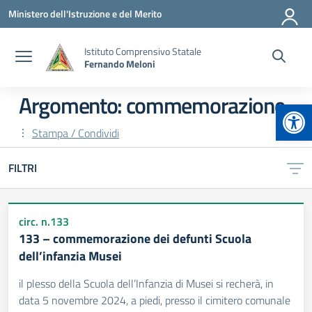
Vai ai contenuti
Vai al menu di navigazione
Vai al footer
Ministero dell'Istruzione e del Merito
Istituto Comprensivo Statale
Fernando Meloni
Argomento: commemorazione
Apr
Stampa / Condividi
FILTRI
circ. n.133
133 – commemorazione dei defunti Scuola
dell’infanzia Musei
il plesso della Scuola dell’Infanzia di Musei si recherà, in
data 5 novembre 2024, a piedi, presso il cimitero comunale