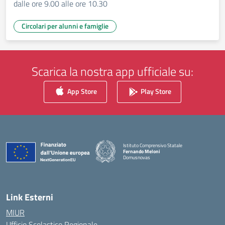
dalle ore 9.00 alle ore 10.30
Circolari per alunni e famiglie
Scarica la nostra app ufficiale su:
App Store
Play Store
Istituto Comprensivo Statale
Fernando Meloni
Domusnovas
— Visita la pagina iniziale della scuola
Link Esterni
MIUR
Ufficio Scolastico Regionale