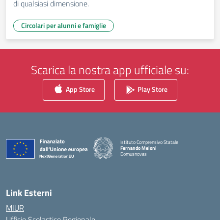
di qualsiasi dimensione.
Circolari per alunni e famiglie
Scarica la nostra app ufficiale su:
App Store
Play Store
Istituto Comprensivo Statale
Fernando Meloni
Domusnovas
— Visita la pagina iniziale della scuola
Link Esterni
MIUR
Ufficio Scolastico Regionale