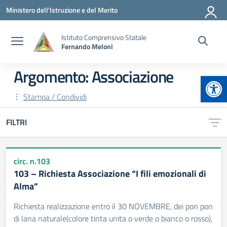
Vai ai contenuti
Vai al menu di navigazione
Vai al footer
Ministero dell'Istruzione e del Merito
Istituto Comprensivo Statale
Fernando Meloni
Argomento: Associazione
Apr
Stampa / Condividi
FILTRI
circ. n.103
103 – Richiesta Associazione “I fili emozionali di
Alma”
Richiesta realizzazione entro il 30 NOVEMBRE, dei pon pon
di lana naturale(colore tinta unita o verde o bianco o rosso),