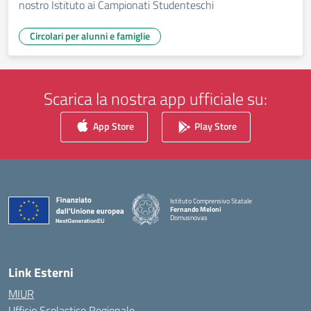
nostro Istituto ai Campionati Studenteschi
Circolari per alunni e famiglie
Scarica la nostra app ufficiale su:
App Store
Play Store
Istituto Comprensivo Statale
Fernando Meloni
Domusnovas
— Visita la pagina iniziale della scuola
Link Esterni
MIUR
Ufficio Scolastico Regionale