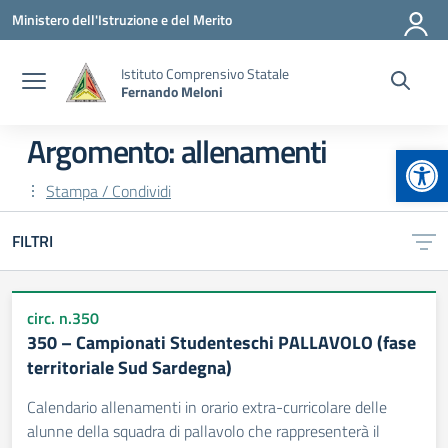
Vai ai contenuti
Vai al menu di navigazione
Vai al footer
Ministero dell'Istruzione e del Merito
Istituto Comprensivo Statale
Fernando Meloni
Argomento: allenamenti
Apr
Stampa / Condividi
FILTRI
circ. n.350
350 – Campionati Studenteschi PALLAVOLO (fase
territoriale Sud Sardegna)
Calendario allenamenti in orario extra-curricolare delle
alunne della squadra di pallavolo che rappresenterà il